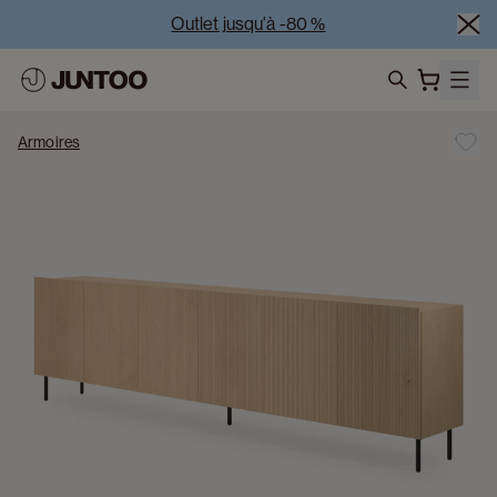
Outlet jusqu'à -80 %
Liquidation des modèles d'exposition – Visitez nos 
showrooms
search
Vente Conjointe -50% à l’achat de minimum 2 meubles
Armoires
Outlet jusqu'à -80 %
Liquidation des modèles d'exposition – Visitez nos 
showrooms
Vente Conjointe -50% à l’achat de minimum 2 meubles