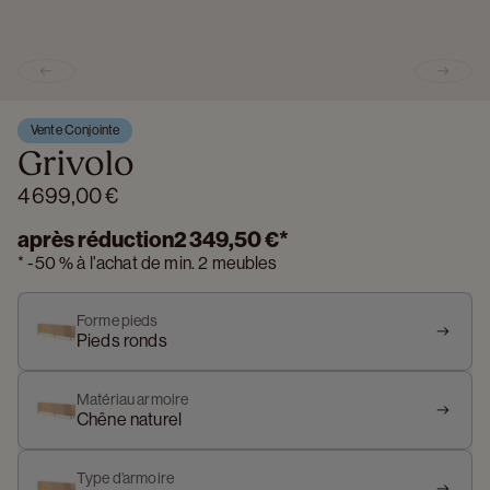
Previous slide
Next s
Vente Conjointe
Grivolo
4 699,00 €
après réduction
2 349,50 €
*
*
-
50 %
à l'achat de min. 2 meubles
Forme pieds
Pieds ronds
Matériau armoire
Chêne naturel
Type d’armoire