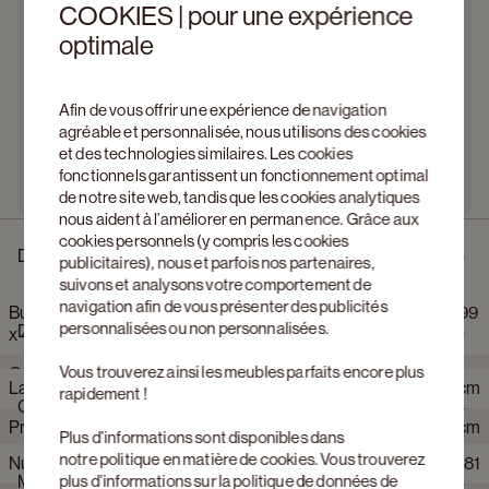
COOKIES | pour une expérience
optimale
Afin de vous offrir une expérience de navigation
agréable et personnalisée, nous utilisons des cookies
et des technologies similaires. Les cookies
fonctionnels garantissent un fonctionnement optimal
de notre site web, tandis que les cookies analytiques
nous aident à l’améliorer en permanence. Grâce aux
cookies personnels (y compris les cookies
Description
publicitaires), nous et parfois nos partenaires,
suivons et analysons votre comportement de
navigation afin de vous présenter des publicités
Buffet Grivolo en chêne couleur naturelle avec pieds ronds 299
personnalisées ou non personnalisées.
Dimensions
x 45 x 84 cm
Vous trouverez ainsi les meubles parfaits encore plus
Grivolo se caractérise par des lignes droites et une façade
Largeur
299 cm
rapidement !
rainurée dans un placage de qualité supérieure. Les fines
Caractéristiques
cannelures apportent de la profondeur et jouent délicatement
Profondeur
45 cm
Plus d’informations sont disponibles dans
avec la lumière. Derrière les panneaux rainurés se cache un
notre
politique en matière de cookies
. Vous trouverez
agencement bien pensé. Les tiroirs et les portes sont intégrés
Numéro d'article Web
605954+94181
Hauteur
84 cm
plus d’informations sur la politique de données de
Matériaux et couleur
discrètement, de sorte que l’ensemble reste épuré et clair. Du