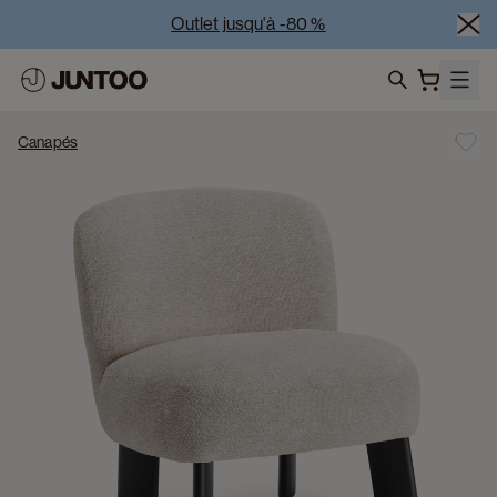
Outlet jusqu'à -80 %
Liquidation des modèles d'exposition – Visitez nos 
showrooms
search
Vente Conjointe -50% à l’achat de minimum 2 meubles
Canapés
Outlet jusqu'à -80 %
Liquidation des modèles d'exposition – Visitez nos 
showrooms
Vente Conjointe -50% à l’achat de minimum 2 meubles