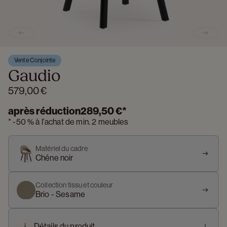
Previous slide
Next s
Vente Conjointe
Gaudio
579,00 €
après réduction
289,50 €
*
*
-
50 %
à l'achat de min. 2 meubles
Matériel du cadre
Chêne noir
Collection tissu et couleur
Brio - Sesame
i
Détails du produit