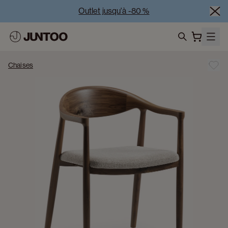
Outlet jusqu'à -80 %
Liquidation des modèles d'exposition – Visitez nos 
showrooms
search
Vente Conjointe -50% à l’achat de minimum 2 meubles
Chaises
Outlet jusqu'à -80 %
Liquidation des modèles d'exposition – Visitez nos 
showrooms
Vente Conjointe -50% à l’achat de minimum 2 meubles