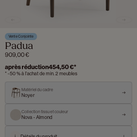
Previous slide
Next s
Vente Conjointe
Padua
909,00 €
après réduction
454,50 €
*
*
-
50 %
à l'achat de min. 2 meubles
Matériel du cadre
Noyer
Collection tissu et couleur
Nova - Almond
i
Détails du produit