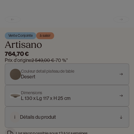
Previous slide
Next s
Vente Conjointe
à saisir
Artisano
764,70 €
Prix d'origine
2 549,00 €
-
70 %
*
Couleur detail plateau de table
Desert
Dimensions
L 130 x Lg 117 x H 25 cm
i
Détails du produit
Livraison possible sous 13 à 14 semaines