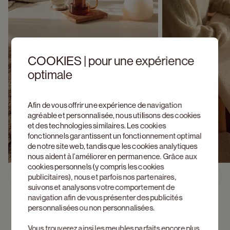
COOKIES | pour une expérience
optimale
Afin de vous offrir une expérience de navigation
agréable et personnalisée, nous utilisons des cookies
et des technologies similaires. Les cookies
fonctionnels garantissent un fonctionnement optimal
de notre site web, tandis que les cookies analytiques
nous aident à l’améliorer en permanence. Grâce aux
cookies personnels (y compris les cookies
Découvrez Artisano 
publicitaires), nous et parfois nos partenaires,
Previous slide
Next s
suivons et analysons votre comportement de
navigation afin de vous présenter des publicités
personnalisées ou non personnalisées.
Vous trouverez ainsi les meubles parfaits encore plus