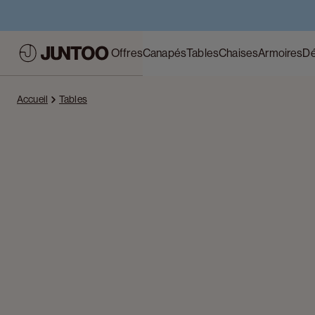
Offres
Canapés
Tables
Chaises
Armoires
Dé
Accueil
Tables