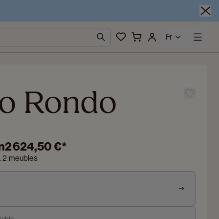
Fr
o Rondo
n
2 624,50 €
*
n. 2 meubles