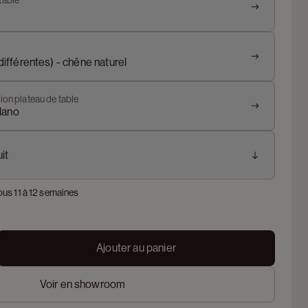
table
 différentes) - chêne naturel
ion plateau de table
lano
it
ous 11 à 12 semaines
Ajouter au panier
Voir en showroom