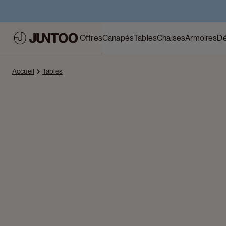
Offres
Canapés
Tables
Chaises
Armoires
Dé
Accueil
Tables