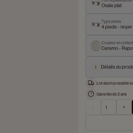
Forme plateau de 
Ovale plat
Type pieds
4 pieds - noyer
Couleur en collect
Ceramo - Rapo
i
Détails du produ
Livraison possible s
Garantie de 2 ans
-
+