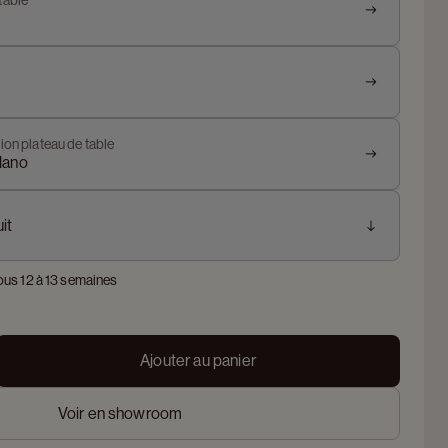
table
ion plateau de table
lano
it
ous 12 à 13 semaines
Ajouter au panier
Voir en showroom