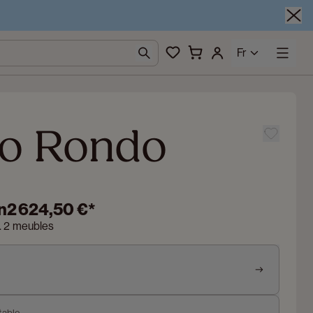
Fr
o Rondo
n
2 624,50 €
*
n. 2 meubles