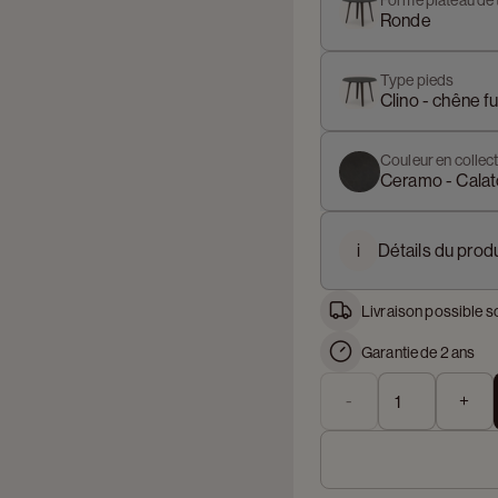
Forme plateau de 
Ronde
Type pieds
Clino - chêne 
Couleur en collect
Ceramo - Calat
i
Détails du produ
Livraison possible s
Garantie de 2 ans
-
+