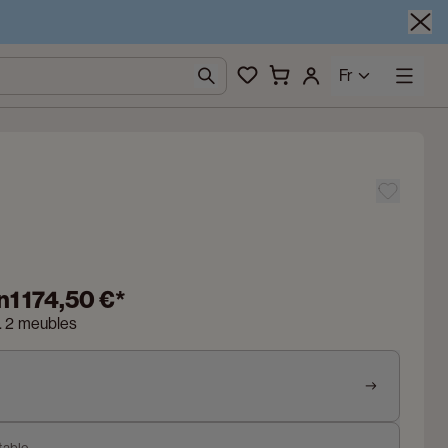
Fr
n
1 174,50 €
*
n. 2 meubles