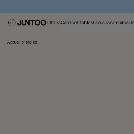
Offres
Canapés
Tables
Chaises
Armoires
Dé
Accueil
Tables