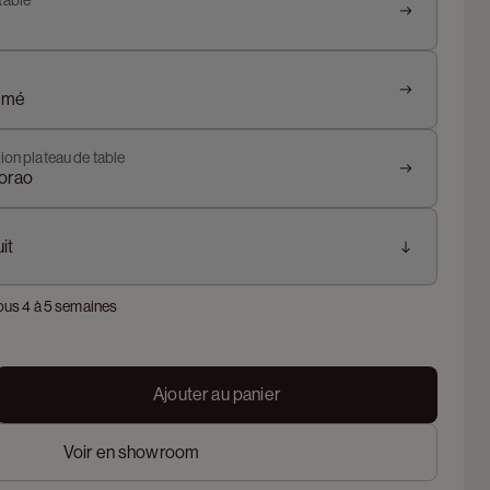
table
fumé
ion plateau de table
orao
it
ous 4 à 5 semaines
Ajouter au panier
Voir en showroom