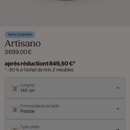
Previous slide
Next s
Vente Conjointe
Artisano
3 699,00 €
après réduction
1 849,50 €
*
*
-
50 %
à l'achat de min. 2 meubles
Longeur
140 cm
Forme plateau de table
Pebble
Type pieds