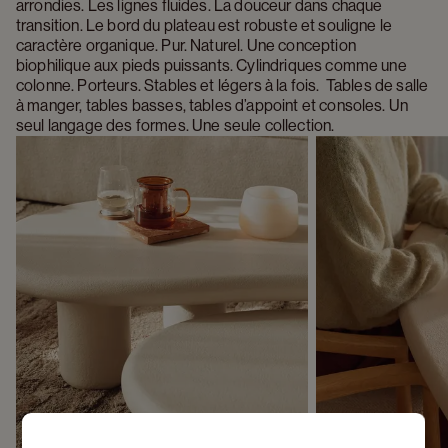
arrondies. Les lignes fluides. La douceur dans chaque 
transition. Le bord du plateau est robuste et souligne le 
caractère organique. Pur. Naturel. Une conception 
biophilique aux pieds puissants. Cylindriques comme une 
colonne. Porteurs. Stables et légers à la fois.  Tables de salle 
à manger, tables basses, tables d’appoint et consoles. Un 
seul langage des formes. Une seule collection.