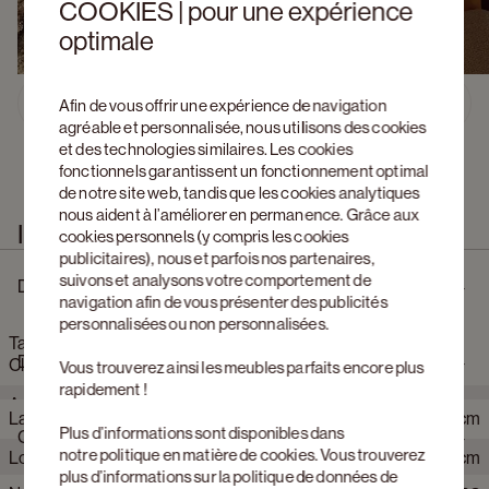
COOKIES | pour une expérience
optimale
Découvrez Artisano 
Afin de vous offrir une expérience de navigation
Previous slide
Next s
agréable et personnalisée, nous utilisons des cookies
et des technologies similaires. Les cookies
fonctionnels garantissent un fonctionnement optimal
de notre site web, tandis que les cookies analytiques
nous aident à l’améliorer en permanence. Grâce aux
Information produit
cookies personnels (y compris les cookies
publicitaires), nous et parfois nos partenaires,
suivons et analysons votre comportement de
Description
navigation afin de vous présenter des publicités
personnalisées ou non personnalisées.
Table de salle à manger low dining Artisano forme pebble en
Dimensions
Claylime couleur Moonglade 140 x 126 x 69 cm
Vous trouverez ainsi les meubles parfaits encore plus
rapidement !
Artisano, c’est une inspiration organique transposée en une
Largeur
126 cm
table architecturale et reposante. Les lignes courbes et les
Plus d’informations sont disponibles dans
Caractéristiques du produit
proportions douces font entrer la nature à l’intérieur. Le plateau
notre
politique en matière de cookies
. Vous trouverez
Longeur
140 cm
a un aspect robuste, mais son bord arrondi le rend doux au
plus d’informations sur la politique de données de