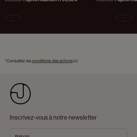
Previous slide
Next s
*Consultez les 
conditions des actions
 ici 
Inscrivez-vous à notre newsletter
Prénom