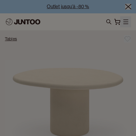
Outlet jusqu'à -80 %
Liquidation des modèles d'exposition – Visitez nos 
showrooms
search
Vente Conjointe -50% à l’achat de minimum 2 meubles
Tables
Outlet jusqu'à -80 %
Liquidation des modèles d'exposition – Visitez nos 
showrooms
Vente Conjointe -50% à l’achat de minimum 2 meubles