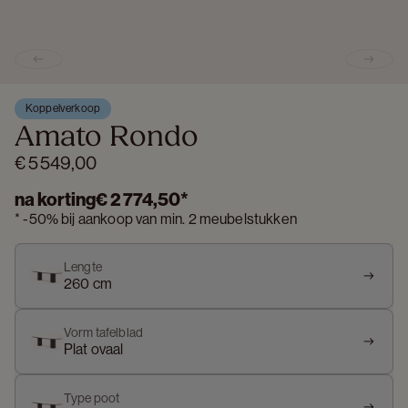
Previous slide
Next s
Koppelverkoop
Amato Rondo
€ 5 549,00
na korting
€ 2 774,50
*
*
-
50%
bij aankoop van min. 2 meubelstukken
Lengte
260 cm
Vorm tafelblad
Plat ovaal
Type poot