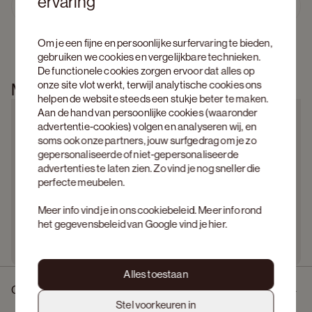
ervaring
Ontdek Amato  
Previous slide
Next s
Om je een fijne en persoonlijke surfervaring te bieden,
gebruiken we cookies en vergelijkbare technieken.
De functionele cookies zorgen ervoor dat alles op
onze site vlot werkt, terwijl analytische cookies ons
Meer informatie
helpen de website steeds een stukje beter te maken.
Aan de hand van persoonlijke cookies (waaronder
advertentie-cookies) volgen en analyseren wij, en
soms ook onze partners, jouw surfgedrag om je zo
gepersonaliseerde of niet-gepersonaliseerde
advertenties te laten zien. Zo vind je nog sneller die
perfecte meubelen.
Meer info vind je in ons
cookiebeleid
. Meer info rond
het gegevensbeleid van Google vind je
hier
.
Alles toestaan
Omschrijving
Stel voorkeuren in