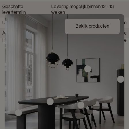
Geschatte
Levering mogelijk binnen 12 - 13
Afwerking keramisch blad
Silk
levertermijn
weken
Krasbestendig tafelblad
Zeer krasbestendig
Uit voorraad leverbaar
Nee
Bekijk producten
Behandeld hout
Ja
Alle montage gereedschap inbegrepen
Nee
Hittebestendig
Nee