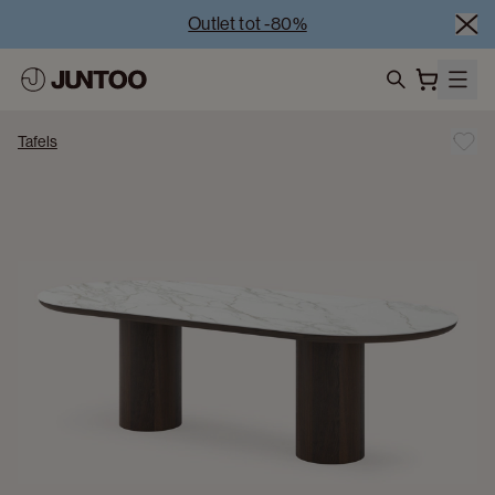
Outlet tot -80%
Uitverkoop van showroommodellen – Bezoek onze 
showrooms
Koppelverkoop -50% bij aankoop van minstens 2 
search
meubelstukken
Tafels
Outlet tot -80%
Uitverkoop van showroommodellen – Bezoek onze 
showrooms
Koppelverkoop -50% bij aankoop van minstens 2 
meubelstukken