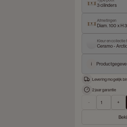
Type poot
3 cilinders
Afmetingen
Diam. 100 x H 
Kleur en collectie 
Ceramo - Arcti
i
Productgegeve
Levering mogelijk bi
2 jaar garantie
-
+
Beki