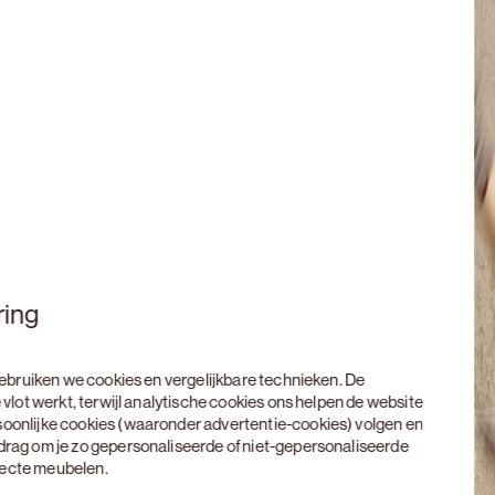
ring
 gebruiken we cookies en vergelijkbare technieken. De
 vlot werkt, terwijl analytische cookies ons helpen de website
soonlijke cookies (waaronder advertentie-cookies) volgen en
edrag om je zo gepersonaliseerde of niet-gepersonaliseerde
rfecte meubelen.