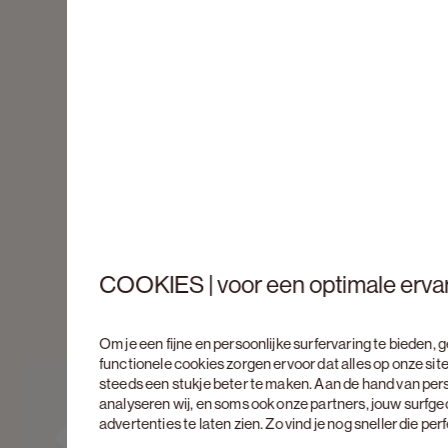
COOKIES | voor een optimale erva
Om je een fijne en persoonlijke surfervaring te bieden,
functionele cookies zorgen ervoor dat alles op onze site
steeds een stukje beter te maken. Aan de hand van per
analyseren wij, en soms ook onze partners, jouw surfg
advertenties te laten zien. Zo vind je nog sneller die pe