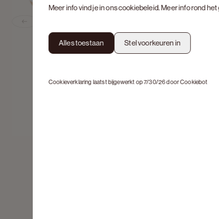
Meer info vind je in ons
cookiebeleid
. Meer info rond he
Previous slide
Alles toestaan
Stel voorkeuren in
Cookieverklaring laatst bijgewerkt op 7/30/26 door
Cookiebot