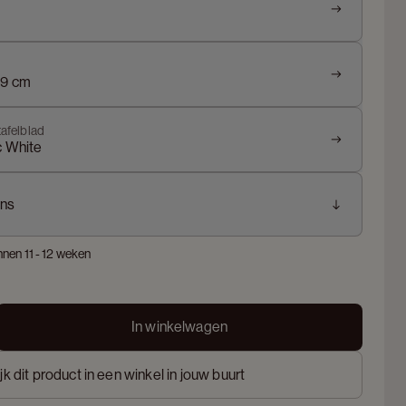
39 cm
tafelblad
c White
ns
nnen 11 - 12 weken
In winkelwagen
jk dit product in een winkel in jouw buurt