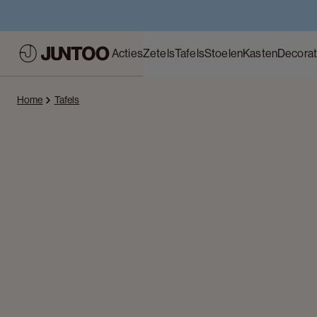
Acties
Zetels
Tafels
Stoelen
Kasten
Decorat
Home
Tafels