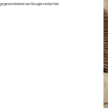
t gegevensbeleid van Google vind je
hier
.
Next slide