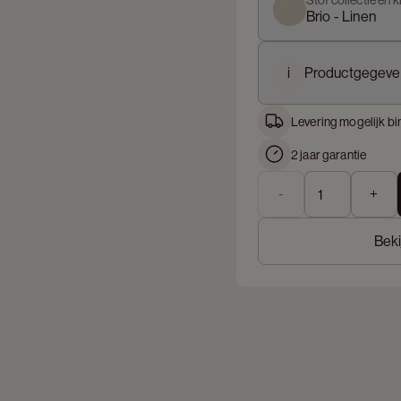
Stof collectie en k
Brio - Linen
i
Productgegeve
Levering mogelijk bi
2 jaar garantie
-
+
Beki