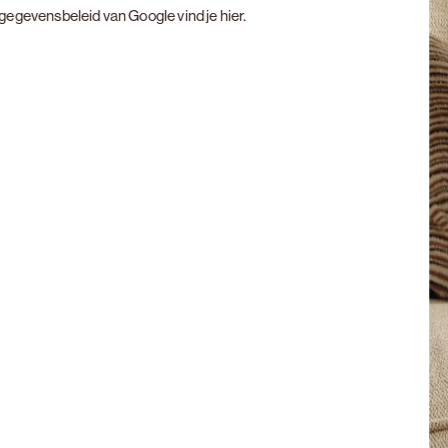
t gegevensbeleid van Google vind je
hier
.
Next slide