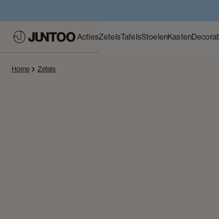
Acties
Zetels
Tafels
Stoelen
Kasten
Decorat
Home
Zetels