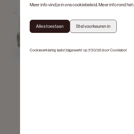
Meer info vind je in ons
cookiebeleid
. Meer info rond he
Previous slide
Alles toestaan
Stel voorkeuren in
Cookieverklaring laatst bijgewerkt op 7/30/26 door
Cookiebot