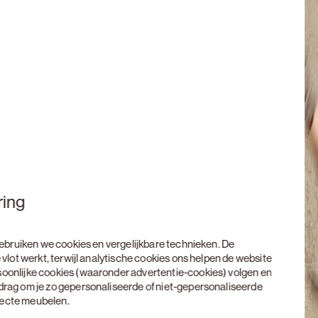
ring
 gebruiken we cookies en vergelijkbare technieken. De
 vlot werkt, terwijl analytische cookies ons helpen de website
soonlijke cookies (waaronder advertentie-cookies) volgen en
edrag om je zo gepersonaliseerde of niet-gepersonaliseerde
rfecte meubelen.