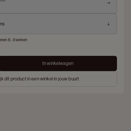
leur
ns
nnen 8 - 9 weken
In winkelwagen
jk dit product in een winkel in jouw buurt