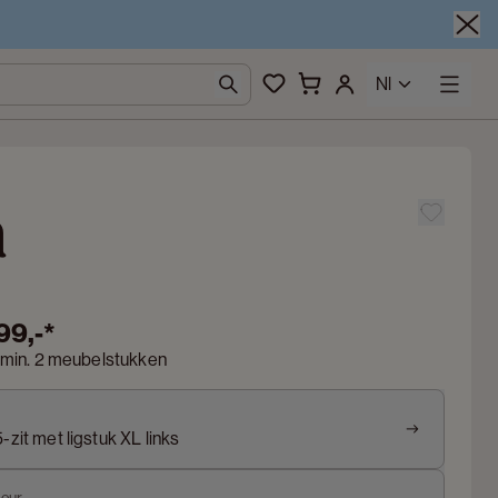
Nl
a
99,-
*
 min. 2 meubelstukken
-zit met ligstuk XL links