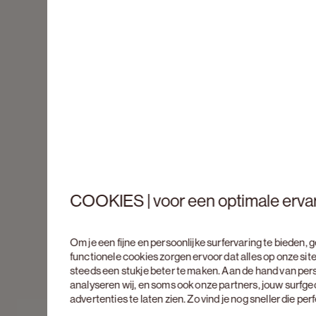
COOKIES | voor een optimale erva
Om je een fijne en persoonlijke surfervaring te bieden,
functionele cookies zorgen ervoor dat alles op onze site
steeds een stukje beter te maken. Aan de hand van per
analyseren wij, en soms ook onze partners, jouw surfg
advertenties te laten zien. Zo vind je nog sneller die pe