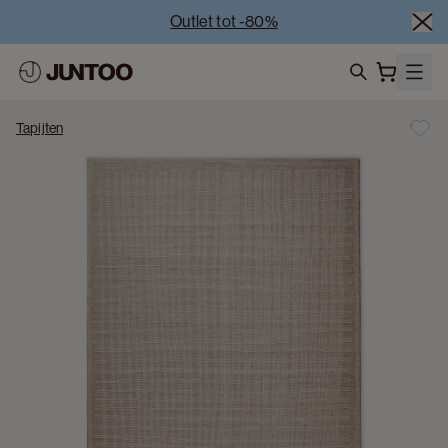
Outlet tot -80%
Uitverkoop van showroommodellen – Bezoek onze 
showrooms
Koppelverkoop -50% bij aankoop van minstens 2 
search
meubelstukken
Tapijten
Outlet tot -80%
Uitverkoop van showroommodellen – Bezoek onze 
showrooms
Koppelverkoop -50% bij aankoop van minstens 2 
meubelstukken