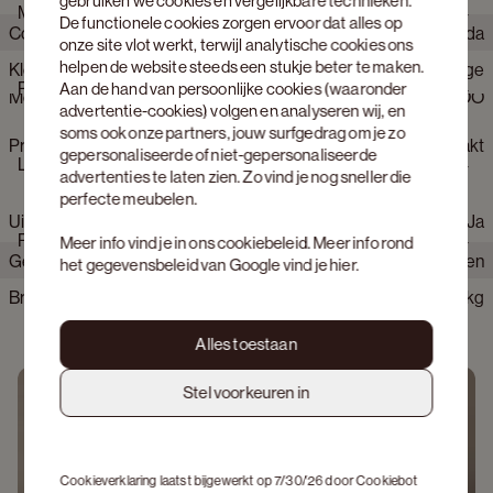
gebruiken we cookies en vergelijkbare technieken.
Materialen
Prachtig te combineren met donker hout en lichte stoffen. (Let
De functionele cookies zorgen ervoor dat alles op
Collectie product
Nanda
op: tapijten gemaakt uit wol zijn tot 6 maanden gevoelig aan
onze site vlot werkt, terwijl analytische cookies ons
pluisvorming en uitrafelen)
helpen de website steeds een stukje beter te maken.
Kleur
Beige
Netto gewicht Product
15.3
Productie informatie
Aan de hand van persoonlijke cookies (waaronder
Merk
JUNTOO
advertentie-cookies) volgen en analyseren wij, en
soms ook onze partners, jouw surfgedrag om je zo
Productietechniek
Handgemaakt
gepersonaliseerde of niet-gepersonaliseerde
Leverings- en montageinfo
advertenties te laten zien. Zo vind je nog sneller die
perfecte meubelen.
Uit voorraad leverbaar
Ja
Pakketinfo
Meer info vind je in ons
cookiebeleid
. Meer info rond
Geschatte levertermijn
Levering mogelijk binnen 0 - 1 weken
het gegevensbeleid van Google vind je
hier
.
Bruto gewicht verpakking
15.3 kg
Alles toestaan
Stel voorkeuren in
Bekijk producten
Cookieverklaring laatst bijgewerkt op 7/30/26 door
Cookiebot