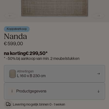
Previous slide
Next s
Koppelverkoop
Nanda
€ 599,00
na korting
€ 299,50
*
*
-
50%
bij aankoop van min. 2 meubelstukken
Afmetingen
L 160 x B 230 cm
i
Productgegevens
Levering mogelijk binnen 0 - 1 weken