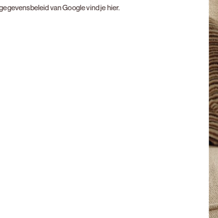
t gegevensbeleid van Google vind je
hier
.
Next slide