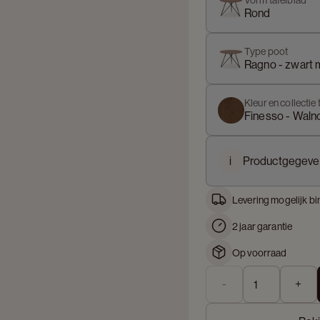
Vorm tafelblad
Rond
Type poot
Ragno - zwart 
Kleur en collectie 
Finesso - Waln
i
Productgegeve
Levering mogelijk bi
2 jaar garantie
Op voorraad
-
+