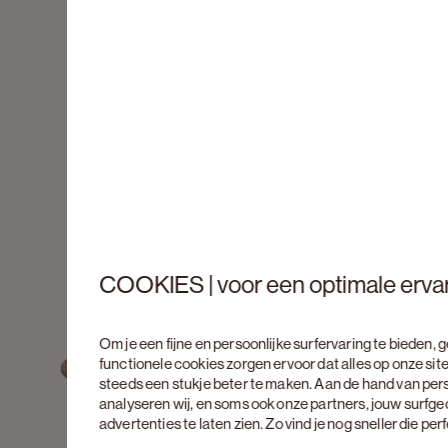
COOKIES | voor een optimale erva
Om je een fijne en persoonlijke surfervaring te bieden,
functionele cookies zorgen ervoor dat alles op onze site
steeds een stukje beter te maken. Aan de hand van per
analyseren wij, en soms ook onze partners, jouw surfg
advertenties te laten zien. Zo vind je nog sneller die pe