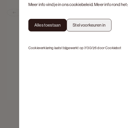
Meer info vind je in ons
cookiebeleid
. Meer info rond he
Previous slide
Alles toestaan
Stel voorkeuren in
Cookieverklaring laatst bijgewerkt op 7/30/26 door
Cookiebot