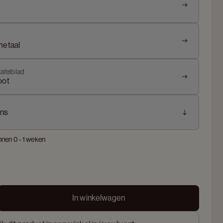
metaal
tafelblad
oot
ns
nnen 0 - 1 weken
In winkelwagen