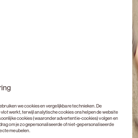
ring
 gebruiken we cookies en vergelijkbare technieken. De
 vlot werkt, terwijl analytische cookies ons helpen de website
soonlijke cookies (waaronder advertentie-cookies) volgen en
edrag om je zo gepersonaliseerde of niet-gepersonaliseerde
rfecte meubelen.