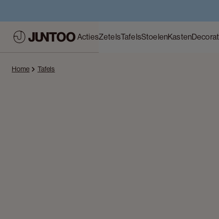
Acties
Zetels
Tafels
Stoelen
Kasten
Decorat
Home
Tafels