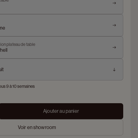
table
ylime
ion plateau de table
hell
it
ous 9 à 10 semaines
Ajouter au panier
Voir en showroom