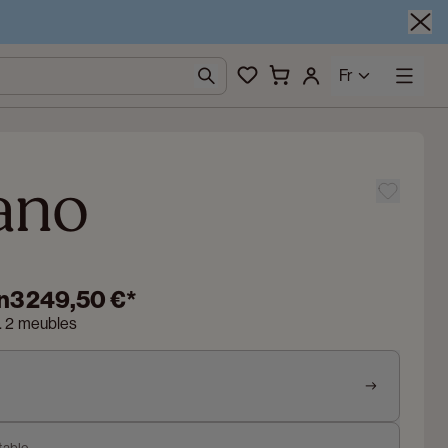
Fr
ano
n
3 249,50 €
*
n. 2 meubles