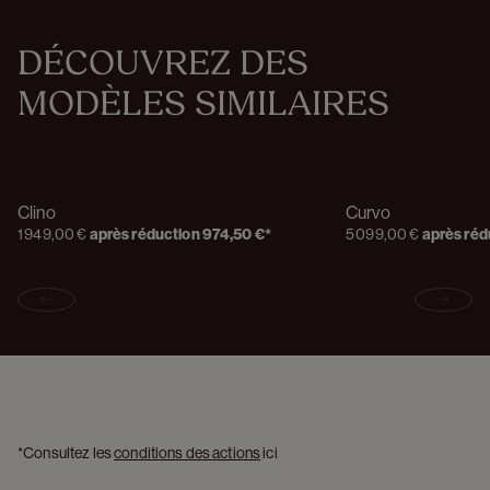
DÉCOUVREZ DES 
MODÈLES SIMILAIRES
Clino
Curvo
1 949,00 €
après réduction
974,50 €
*
5 099,00 €
après réd
Previous slide
Next s
*Consultez les 
conditions des actions
 ici 