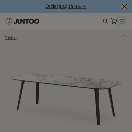
Outlet jusqu'à -80 %
Liquidation des modèles d'exposition – Visitez nos 
showrooms
search
Vente Conjointe -50% à l’achat de minimum 2 meubles
Tables
Outlet jusqu'à -80 %
Liquidation des modèles d'exposition – Visitez nos 
showrooms
Vente Conjointe -50% à l’achat de minimum 2 meubles