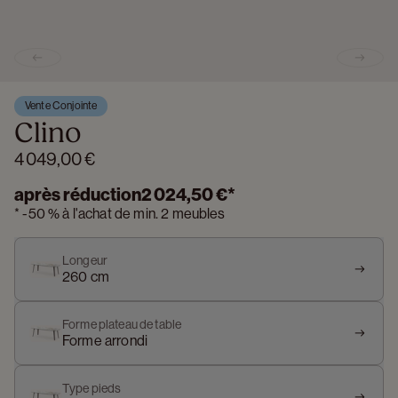
Previous slide
Next s
Vente Conjointe
Clino
4 049,00 €
après réduction
2 024,50 €
*
*
-
50 %
à l'achat de min. 2 meubles
Longeur
260 cm
Forme plateau de table
Forme arrondi
Type pieds