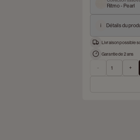
Collection tissu e
Ritmo - Pearl
i
Détails du produ
Livraison possible s
Garantie de 2 ans
-
+