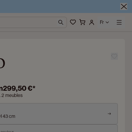
Fr
o
n
299,50 €
*
n. 2 meubles
 H 43 cm