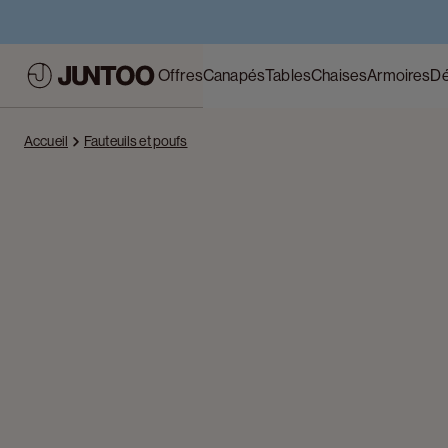
Offres
Canapés
Tables
Chaises
Armoires
Dé
Accueil
Fauteuils et poufs