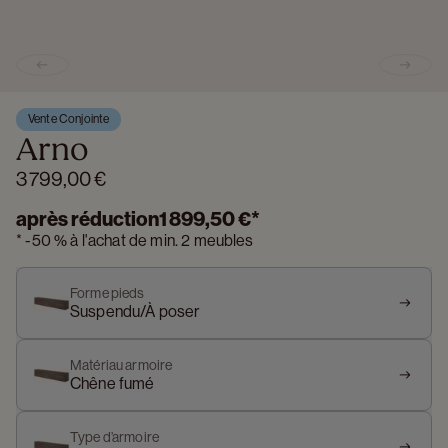
Previous slide
Next s
Vente Conjointe
Arno
3 799,00 €
après réduction
1 899,50 €
*
*
-
50 %
à l'achat de min. 2 meubles
Forme pieds
Suspendu/À poser
Matériau armoire
Chêne fumé
Type d’armoire