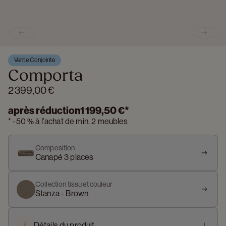
Previous slide
Next s
Vente Conjointe
Comporta
2 399,00 €
après réduction
1 199,50 €
*
*
-
50 %
à l'achat de min. 2 meubles
Composition
Canapé 3 places
Collection tissu et couleur
Stanza - Brown
i
Détails du produit