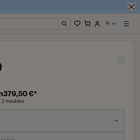
Fr
o
n
379,50 €
*
n. 2 meubles