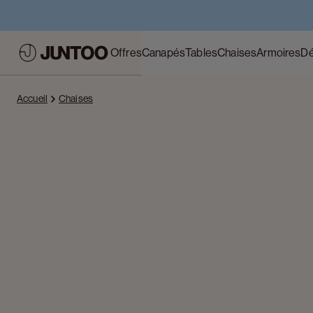
Offres
Canapés
Tables
Chaises
Armoires
Dé
Accueil
Chaises