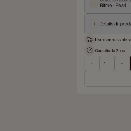
Collection tissu e
Ritmo - Pearl
i
Détails du produ
Livraison possible s
Garantie de 2 ans
-
+