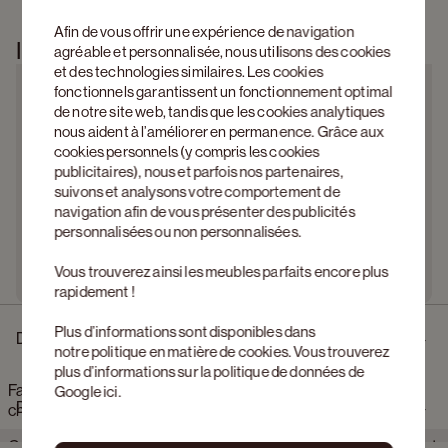
Afin de vous offrir une expérience de navigation
Information produit
agréable et personnalisée, nous utilisons des cookies
et des technologies similaires. Les cookies
fonctionnels garantissent un fonctionnement optimal
de notre site web, tandis que les cookies analytiques
nous aident à l’améliorer en permanence. Grâce aux
cookies personnels (y compris les cookies
publicitaires), nous et parfois nos partenaires,
suivons et analysons votre comportement de
navigation afin de vous présenter des publicités
personnalisées ou non personnalisées.
Vous trouverez ainsi les meubles parfaits encore plus
rapidement !
Plus d’informations sont disponibles dans
Description
notre
politique en matière de cookies
. Vous trouverez
plus d’informations sur la politique de données de
Fauteuil Gubbio en Canto tissu Ecru avec pied de chaise en
Google
ici
.
Dimensions
chêne noir
Gubbio vous enveloppera avec ses lignes douces, arrondies et