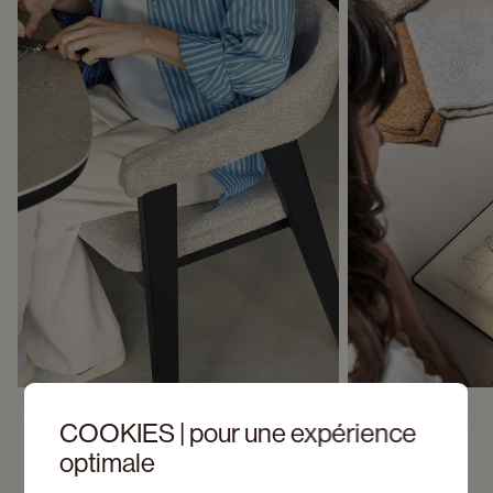
Découvrez Gubbio
Previous slide
Next s
COOKIES | pour une expérience
optimale