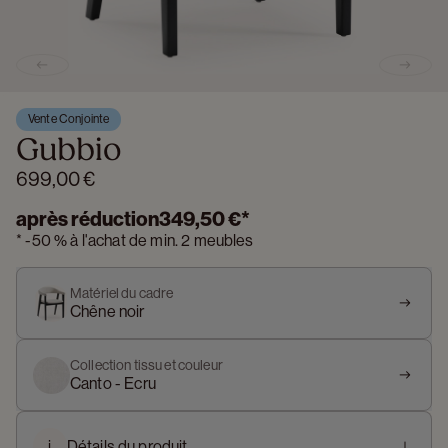
Previous slide
Next s
Vente Conjointe
Gubbio
699,00 €
après réduction
349,50 €
*
*
-
50 %
à l'achat de min. 2 meubles
Matériel du cadre
Chêne noir
Collection tissu et couleur
Canto - Ecru
i
Détails du produit