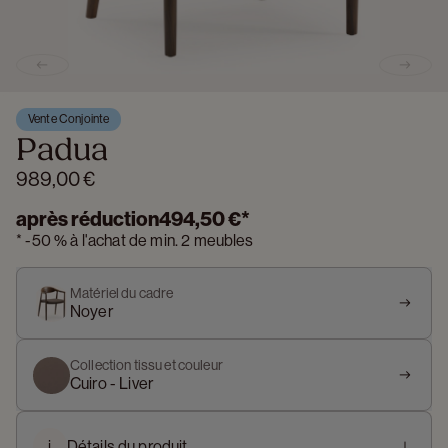
Previous slide
Next s
Vente Conjointe
Padua
989,00 €
après réduction
494,50 €
*
*
-
50 %
à l'achat de min. 2 meubles
Matériel du cadre
Noyer
Collection tissu et couleur
Cuiro - Liver
i
Détails du produit