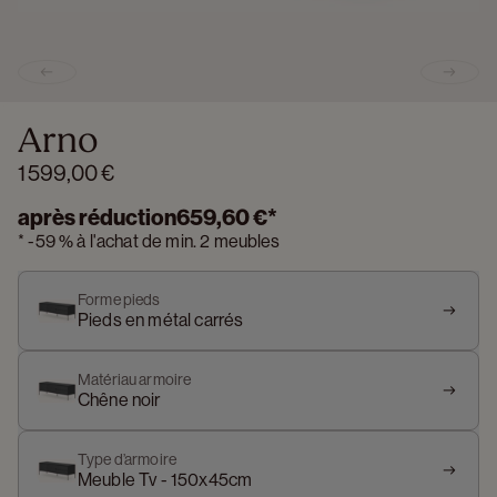
Previous slide
Next s
Arno
1 599,00 €
après réduction
659,60 €
*
*
-
59 %
à l'achat de min. 2 meubles
Forme pieds
Pieds en métal carrés
Matériau armoire
Chêne noir
Type d’armoire
Meuble Tv - 150x45cm