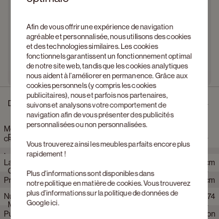
Afin de vous offrir une expérience de navigation
agréable et personnalisée, nous utilisons des cookies
et des technologies similaires. Les cookies
fonctionnels garantissent un fonctionnement optimal
de notre site web, tandis que les cookies analytiques
nous aident à l’améliorer en permanence. Grâce aux
cookies personnels (y compris les cookies
publicitaires), nous et parfois nos partenaires,
Description
suivons et analysons votre comportement de
navigation afin de vous présenter des publicités
personnalisées ou non personnalisées.
Meuble tv Arno en chêne noir avec pieds carrés 150 x 45 x 52
Dimensions
cm
Vous trouverez ainsi les meubles parfaits encore plus
rapidement !
La simplicité dans son expression la plus pure. Arno se
Largeur
150 cm
caractérise par des lignes droites, des tons de bois chauds et
Caractéristiques
Plus d’informations sont disponibles dans
des façades sans poignées qui apporteront de la sérénité
Profondeur
45 cm
notre
politique en matière de cookies
. Vous trouverez
dans votre intérieur. L’association des portes et des tiroirs crée
plus d’informations sur la politique de données de
un ensemble clair et soigné, subtilement accentué par de fines
Numéro d'article Web
69399+121074
Hauteur
52 cm
Google
ici
.
Matériaux et couleur
ombres sur les côtés. Du meuble TV au buffet et à l’armoire de
Push to open
Non
bar : une série intemporelle, de forme minimaliste et pratique à