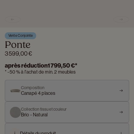
Previous slide
Next s
Vente Conjointe
Ponte
3 599,00 €
après réduction
1 799,50 €
*
*
-
50 %
à l'achat de min. 2 meubles
Composition
Canapé 4 places
Collection tissu et couleur
Brio - Natural
i
Détails du produit