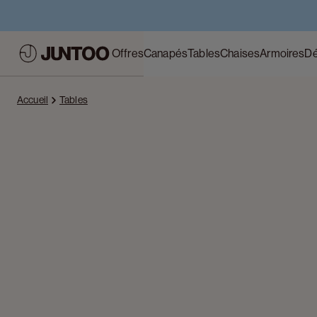
Offres
Canapés
Tables
Chaises
Armoires
Dé
Accueil
Tables