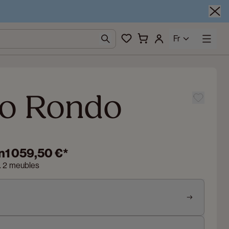
Fr
o Rondo
n
1 059,50 €
*
n. 2 meubles