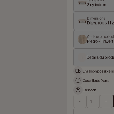
Type pieds
3 cylindres
Dimensions
Diam. 100 x H 
Couleur en collect
Pietro - Travert
i
Détails du produ
Livraison possible s
Garantie de 2 ans
En stock
-
+