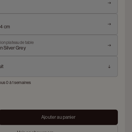
24 cm
ion plateau de table
in Silver Grey
it
ous 0 à 1 semaines
Ajouter au panier