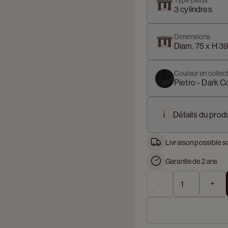
Type pieds
3 cylindres
Dimensions
Diam. 75 x H 3
Couleur en collect
Pietro - Dark C
i
Détails du produ
Livraison possible s
Garantie de 2 ans
-
+