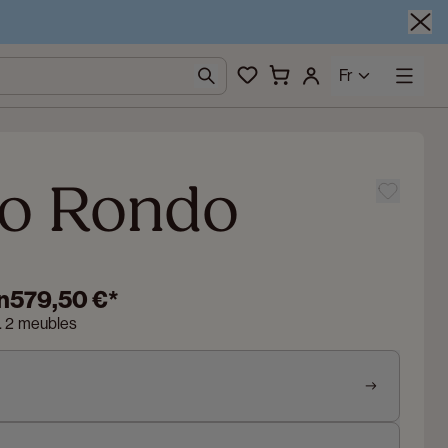
Fr
o Rondo
n
579,50 €
*
n. 2 meubles