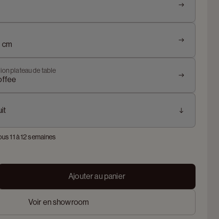
9 cm
ion plateau de table
offee
it
ous 11 à 12 semaines
Ajouter au panier
Voir en showroom