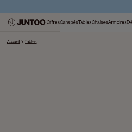
Offres
Canapés
Tables
Chaises
Armoires
Dé
Accueil
Tables