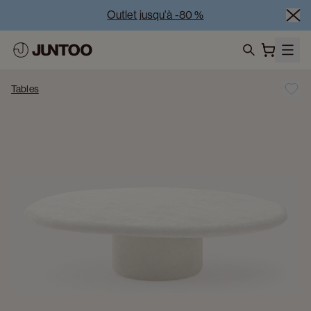
Outlet jusqu'à -80 %
Liquidation des modèles d'exposition – Visitez nos 
showrooms
search
Vente Conjointe -50% à l’achat de minimum 2 meubles
Tables
Outlet jusqu'à -80 %
Liquidation des modèles d'exposition – Visitez nos 
showrooms
Vente Conjointe -50% à l’achat de minimum 2 meubles