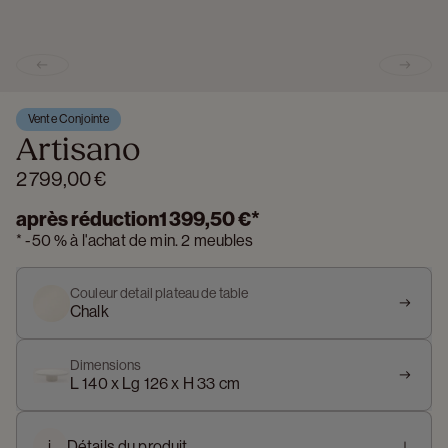
Previous slide
Next s
Vente Conjointe
Artisano
2 799,00 €
après réduction
1 399,50 €
*
*
-
50 %
à l'achat de min. 2 meubles
Couleur detail plateau de table
Chalk
Dimensions
L 140 x Lg 126 x H 33 cm
i
Détails du produit