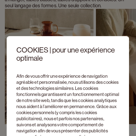
seul langage des formes. Une seule collection.
COOKIES | pour une expérience
optimale
Afin de vous offrir une expérience de navigation
agréable et personnalisée, nous utilisons des cookies
et des technologies similaires. Les cookies
fonctionnels garantissent un fonctionnement optimal
de notre site web, tandis que les cookies analytiques
nous aident à l’améliorer en permanence. Grâce aux
cookies personnels (y compris les cookies
publicitaires), nous et parfois nos partenaires,
suivons et analysons votre comportement de
navigation afin de vous présenter des publicités
Découvrez Artisano 
Previous slide
Next s