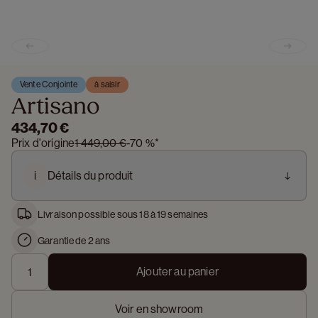
Previous slide
Next s
Vente Conjointe
à saisir
Artisano
434,70 €
Prix d'origine
1 449,00 €
-
70 %
*
i
Détails du produit
Livraison possible sous 18 à 19 semaines
Garantie de 2 ans
Ajouter au panier
Voir en showroom