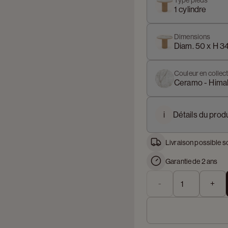
Type pieds
1 cylindre
Dimensions
Diam. 50 x H 3
Couleur en collect
Ceramo - Hima
i
Détails du produ
Livraison possible 
Garantie de 2 ans
-
+