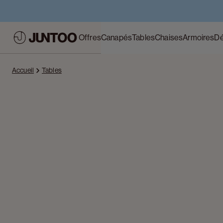
Offres
Canapés
Tables
Chaises
Armoires
Dé
Accueil
Tables