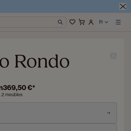
Fr
o Rondo
n
369,50 €
*
n. 2 meubles