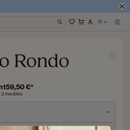
Fr
o Rondo
n
159,50 €
*
n. 2 meubles