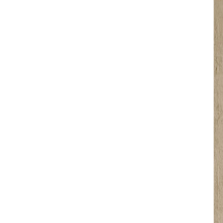
Dimensions
Diam. 40 x H 3
i
Détails du produ
Livraison possible s
Garantie de 2 ans
En stock
-
+