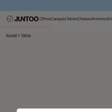
Offres
Canapés
Tables
Chaises
Armoires
Dé
Accueil
Tables