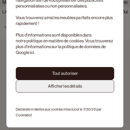
fait de chaque table d'appoint une œuvre d'art unique en soi.
navigation afin de vous présenter des publicités
Matériau armature
Marbre
personnalisées ou non personnalisées.
Marque
JUNTOO
Livrable de stock
Oui
Matériau plateau de table
Marbre
Vous trouverez ainsi les meubles parfaits encore plus
Délai de livraison
Livraison possible sous 0 à 1
Couleur detail plateau de table
Tundra Gold
rapidement !
estimé
semaines
*Consultez les 
conditions des actions
 ici 
Plus d’informations sont disponibles dans
notre
politique en matière de cookies
. Vous trouverez
plus d’informations sur la politique de données de
Google
ici
.
Tout autoriser
Inscrivez-vous à notre newsletter
Afficher les détails
Prénom
Déclaration relative aux cookies mise à jour le 7/30/26 par
Cookiebot
Nom