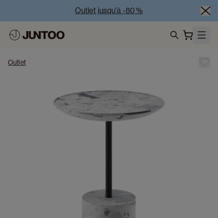
Outlet jusqu'à -80 %
Liquidation des modèles d'exposition – Visitez nos 
showrooms
search
Vente Conjointe -50% à l’achat de minimum 2 meubles
Outlet
Outlet jusqu'à -80 %
Liquidation des modèles d'exposition – Visitez nos 
showrooms
Vente Conjointe -50% à l’achat de minimum 2 meubles