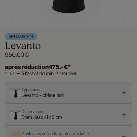
Previous slide
Next s
Vente Conjointe
Levanto
950,00 €
après réduction
475,- €
*
*
-
50 %
à l'achat de min. 2 meubles
Type pieds
Levanto - chêne noir
Dimensions
Diam. 50 x H 45 cm
Couleur en collection plateau de table