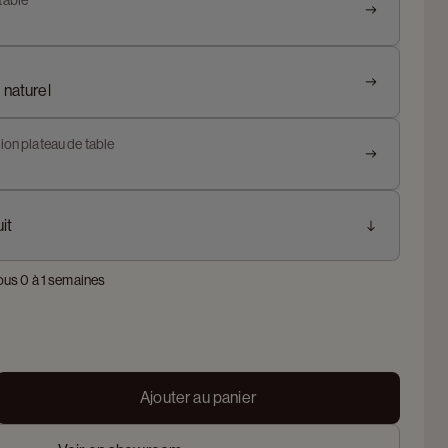
table
 naturel
ion plateau de table
it
ous 0 à 1 semaines
Ajouter au panier