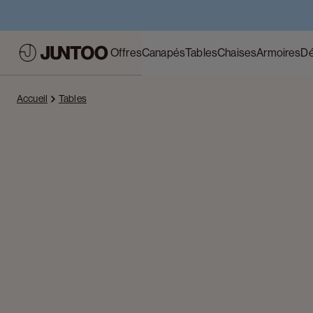
Offres
Canapés
Tables
Chaises
Armoires
Dé
Accueil
Tables