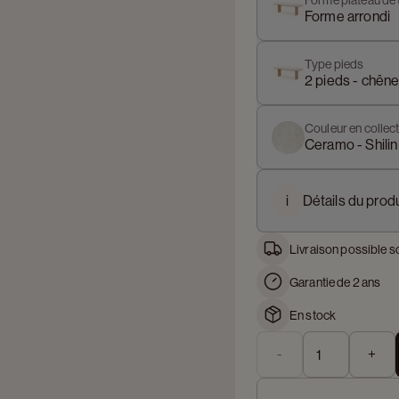
Forme plateau de 
Forme arrondi
Type pieds
2 pieds - chêne
Couleur en collect
Ceramo - Shilin
i
Détails du produ
Livraison possible s
Garantie de 2 ans
En stock
-
+