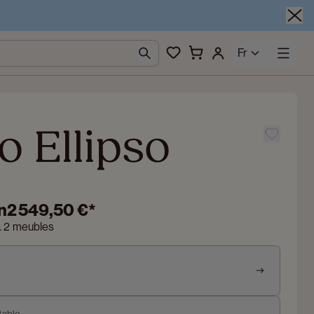
Fr
 Ellipso
n
2 549,50 €
*
n. 2 meubles