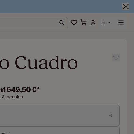
Fr
o Cuadro
n
1 649,50 €
*
n. 2 meubles