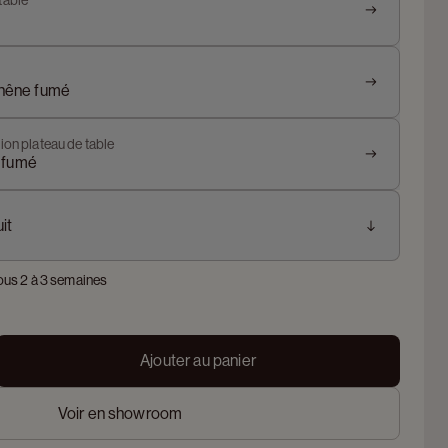
table
chêne fumé
ion plateau de table
 fumé
it
ous 2 à 3 semaines
Ajouter au panier
Voir en showroom