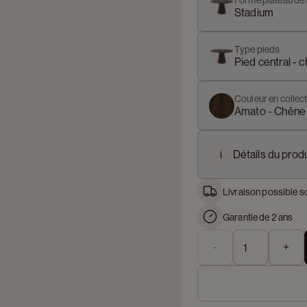
Forme plateau de 
Stadium
Type pieds
Pied central - 
Couleur en collect
Amato - Chêne
i
Détails du produ
Livraison possible s
Garantie de 2 ans
-
+