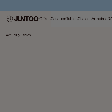
Offres
Canapés
Tables
Chaises
Armoires
Dé
Accueil
Tables