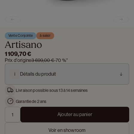
Previous slide
Next s
Vente Conjointe
à saisir
Artisano
1 109,70 €
Prix d'origine
3 699,00 €
-
70 %
*
i
Détails du produit
Livraison possible sous 13 à 14 semaines
Garantie de 2 ans
Ajouter au panier
Voir en showroom