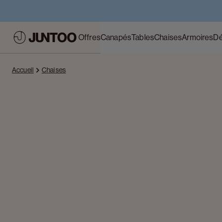
Offres
Canapés
Tables
Chaises
Armoires
Dé
Accueil
Chaises