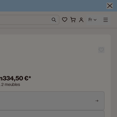
Fr
n
334,50 €
*
n. 2 meubles