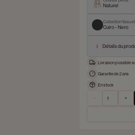
Couleur pieds
Naturel
Collection tissu e
Cuiro - Nero
i
Détails du produ
Livraison possible s
Garantie de 2 ans
En stock
-
+