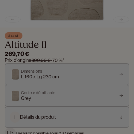
Previous slide
Next s
à saisir
Altitude II
269,70 €
Prix d'origine
899,00 €
-
70 %
*
Dimensions
L 160 x Lg 230 cm
Couleur détail tapis
Grey
i
Détails du produit
Livraison possible sous 0 à 1 semaines