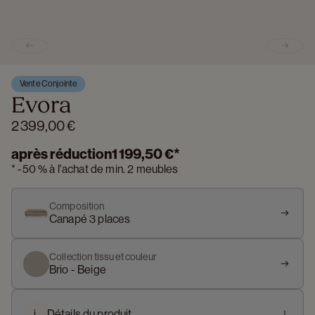
Previous slide
Next s
Vente Conjointe
Evora
2 399,00 €
après réduction
1 199,50 €
*
*
-
50 %
à l'achat de min. 2 meubles
Composition
Canapé 3 places
Collection tissu et couleur
Brio - Beige
i
Détails du produit