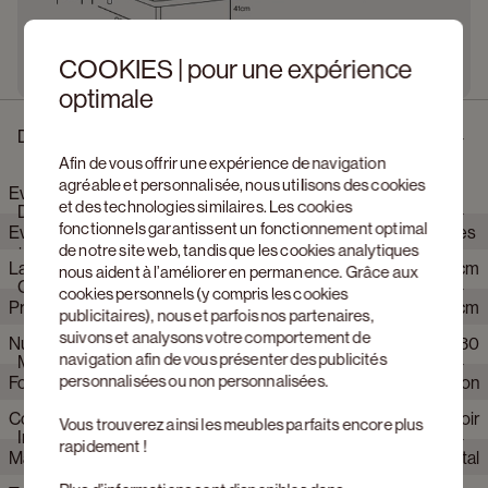
COOKIES | pour une expérience
optimale
Description
Afin de vous offrir une expérience de navigation
agréable et personnalisée, nous utilisons des cookies
Evora canapé 3-places en Brio tissu Beige
et des technologies similaires. Les cookies
Dimensions
fonctionnels garantissent un fonctionnement optimal
Evora réunit des lignes minimalistes et des détails raffinés. Les
de notre site web, tandis que les cookies analytiques
pieds élancés en métal lui confèrent de la légèreté. Les
Largeur
220 cm
nous aident à l’améliorer en permanence. Grâce aux
accoudoirs bombés et la plinthe sobre viennent tendre
Caractéristiques du produit
cookies personnels (y compris les cookies
subtilement l’ensemble. La forme élégante renferme un
Profondeur
92 cm
publicitaires), nous et parfois nos partenaires,
sentiment harmonieux de tranquillité et de soutien, jour après
suivons et analysons votre comportement de
jour. Grâce à la structure modulable, composez votre Evora
Numéro d'article Web
616930
Hauteur
71 cm
navigation afin de vous présenter des publicités
Matériaux
selon votre intérieur.
personnalisées ou non personnalisées.
Fonction relax
Non
Marque
JUNTOO
Couleur pieds
Noir
Avec accoudoir
Oui
Vous trouverez ainsi les meubles parfaits encore plus
Informations sur la production
rapidement !
Matériau pieds
Métal
Nombre de personnes
3 personnes