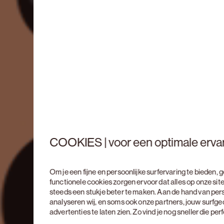
COOKIES | voor een optimale erva
Om je een fijne en persoonlijke surfervaring te bieden,
functionele cookies zorgen ervoor dat alles op onze site
steeds een stukje beter te maken. Aan de hand van per
analyseren wij, en soms ook onze partners, jouw surfg
advertenties te laten zien. Zo vind je nog sneller die pe