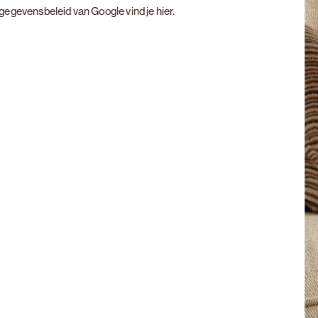
t gegevensbeleid van Google vind je
hier
.