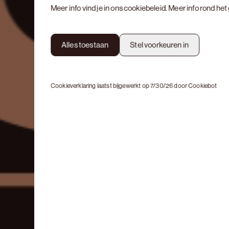
Meer info vind je in ons
cookiebeleid
. Meer info rond he
Alles toestaan
Stel voorkeuren in
Cookieverklaring laatst bijgewerkt op 7/30/26 door
Cookiebot