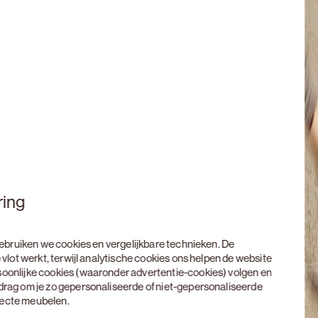
ring
 gebruiken we cookies en vergelijkbare technieken. De
 vlot werkt, terwijl analytische cookies ons helpen de website
soonlijke cookies (waaronder advertentie-cookies) volgen en
edrag om je zo gepersonaliseerde of niet-gepersonaliseerde
rfecte meubelen.