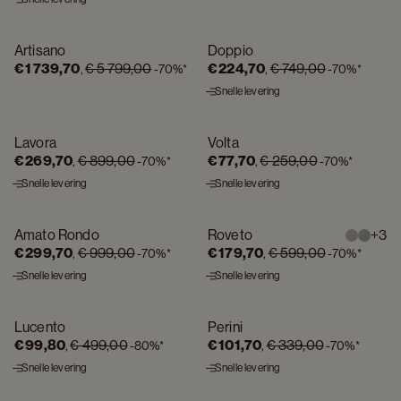
Artisano
Doppio
OP = OP
OP = OP
€ 1 739,70
€ 5 799,00
€ 224,70
€ 749,00
,
-
70%
*
,
-
70%
*
Snelle levering
Lavora
Volta
OP = OP
OP = OP
€ 269,70
€ 899,00
€ 77,70
€ 259,00
,
-
70%
*
,
-
70%
*
Snelle levering
Snelle levering
Amato Rondo
Roveto
+
3
OP = OP
OP = OP
€ 299,70
€ 999,00
€ 179,70
€ 599,00
,
-
70%
*
,
-
70%
*
Snelle levering
Snelle levering
Lucento
Perini
OP = OP
OP = OP
€ 99,80
€ 499,00
€ 101,70
€ 339,00
,
-
80%
*
,
-
70%
*
Snelle levering
Snelle levering