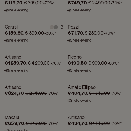
€ 119,70
€ 399,00
€ 749,70
€ 2 499,00
,
-
70%
*
,
-
70%
*
Snelle levering
Snelle levering
Carusi
+
3
Pozzi
OP = OP
OP = OP
€ 159,60
€ 399,00
€ 71,70
€ 239,00
,
-
60%
*
,
-
70%
*
Snelle levering
Snelle levering
Artisano
Ficono
OP = OP
OP = OP
€ 1 289,70
€ 4 299,00
€ 199,80
€ 999,00
,
-
70%
*
,
-
80%
*
Snelle levering
Snelle levering
Artisano
Amato Ellipso
OP = OP
OP = OP
€ 824,70
€ 2 749,00
€ 404,70
€ 1 349,00
,
-
70%
*
,
-
70%
*
Snelle levering
Makalu
Artisano
OP = OP
OP = OP
€ 659,70
€ 2 199,00
€ 434,70
€ 1 449,00
,
-
70%
*
,
-
70%
*
Snelle levering