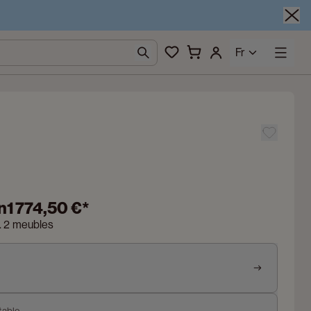
Fr
n
1 774,50 €
*
n. 2 meubles