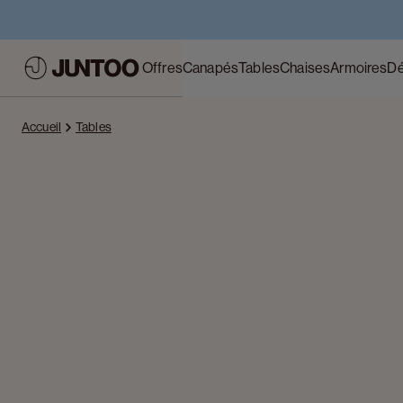
Offres
Canapés
Tables
Chaises
Armoires
Dé
Accueil
Tables