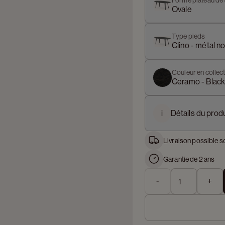
Forme plateau de 
Ovale
Type pieds
Clino - métal no
Couleur en collect
Ceramo - Blac
i
Détails du produ
Livraison possible s
Garantie de 2 ans
-
+