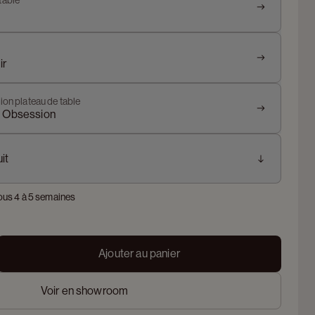
table
ir
ion plateau de table
k Obsession
it
ous 4 à 5 semaines
Ajouter au panier
Voir en showroom