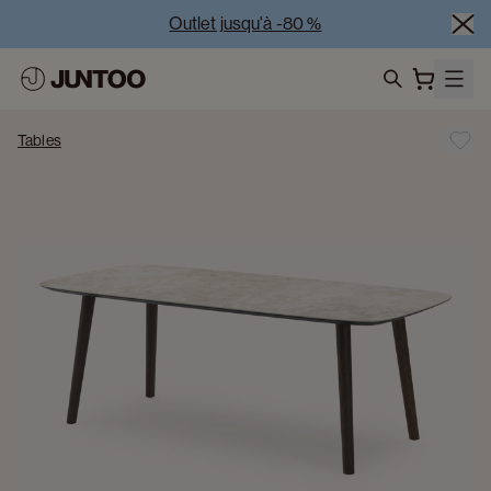
Outlet jusqu'à -80 %
Liquidation des modèles d'exposition – Visitez nos 
showrooms
search
Vente Conjointe -50% à l’achat de minimum 2 meubles
Tables
Outlet jusqu'à -80 %
Liquidation des modèles d'exposition – Visitez nos 
showrooms
Vente Conjointe -50% à l’achat de minimum 2 meubles