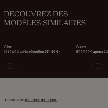
DÉCOUVREZ DES 
MODÈLES SIMILAIRES
Clino
Curvo
1 949,00 €
après réduction
974,50 €
*
5 099,00 €
après réd
Previous slide
Next s
*Consultez les 
conditions des actions
 ici 