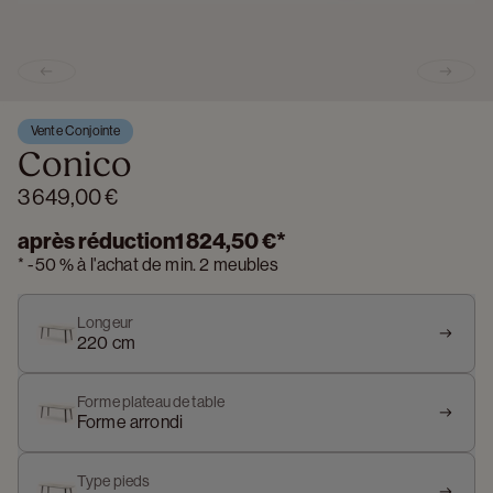
Previous slide
Next s
Vente Conjointe
Conico
3 649,00 €
après réduction
1 824,50 €
*
*
-
50 %
à l'achat de min. 2 meubles
Longeur
220 cm
Forme plateau de table
Forme arrondi
Type pieds