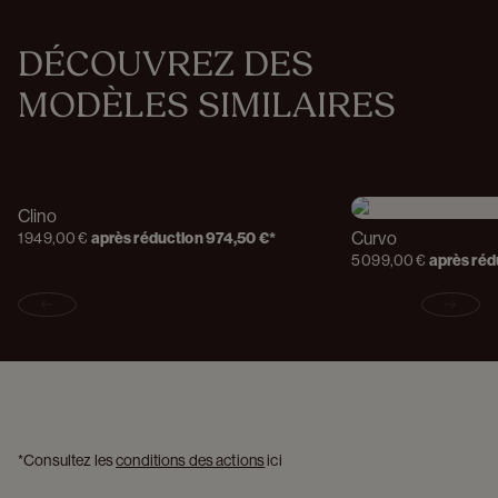
DÉCOUVREZ DES 
MODÈLES SIMILAIRES
Clino
Curvo
1 949,00 €
après réduction
974,50 €
*
5 099,00 €
après réd
Previous slide
Next s
*Consultez les 
conditions des actions
 ici 