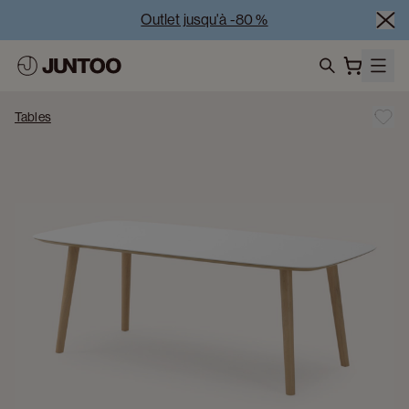
Outlet jusqu'à -80 %
Liquidation des modèles d'exposition – Visitez nos 
showrooms
search
Vente Conjointe -50% à l’achat de minimum 2 meubles
Tables
Outlet jusqu'à -80 %
Liquidation des modèles d'exposition – Visitez nos 
showrooms
Vente Conjointe -50% à l’achat de minimum 2 meubles