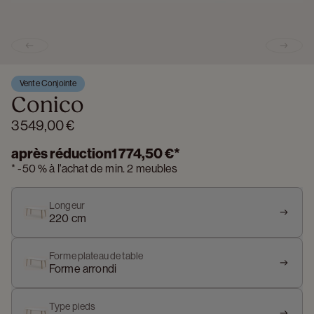
Previous slide
Next s
Vente Conjointe
Conico
3 549,00 €
après réduction
1 774,50 €
*
*
-
50 %
à l'achat de min. 2 meubles
Longeur
220 cm
Forme plateau de table
Forme arrondi
Type pieds