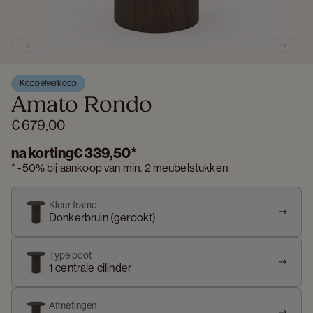
Previous slide
Next s
Koppelverkoop
Amato Rondo
€ 679,00
na korting
€ 339,50
*
*
-
50%
bij aankoop van min. 2 meubelstukken
Kleur frame
Donkerbruin (gerookt)
Type poot
1 centrale cilinder
Afmetingen