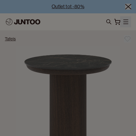
Outlet tot -80%
Uitverkoop van showroommodellen – Bezoek onze 
showrooms
Koppelverkoop -50% bij aankoop van minstens 2 
search
meubelstukken
Tafels
Outlet tot -80%
Uitverkoop van showroommodellen – Bezoek onze 
showrooms
Koppelverkoop -50% bij aankoop van minstens 2 
meubelstukken