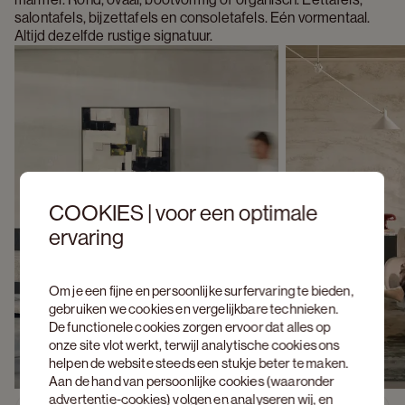
salontafels, bijzettafels en consoletafels. Eén vormentaal. 
Altijd dezelfde rustige signatuur.
COOKIES | voor een optimale
ervaring
Om je een fijne en persoonlijke surfervaring te bieden,
gebruiken we cookies en vergelijkbare technieken.
De functionele cookies zorgen ervoor dat alles op
onze site vlot werkt, terwijl analytische cookies ons
helpen de website steeds een stukje beter te maken.
Aan de hand van persoonlijke cookies (waaronder
advertentie-cookies) volgen en analyseren wij, en