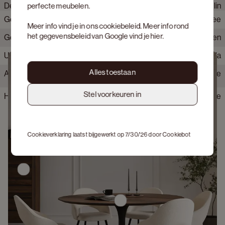
Detailkleur tafelblad
Shilin
perfecte meubelen.
Gemonteerd
Nee
Kleur steunplaat ( MDF)
Zwart
Meer info vind je in ons
cookiebeleid
. Meer info rond
het gegevensbeleid van Google vind je
hier
.
Geschatte levertermijn
Levering mogelijk binnen 0 - 1 weken
Afwerking keramisch blad
Slate
Uit voorraad leverbaar
Ja
Krasbestendig tafelblad
Zeer krasbestendig
Bekijk producten
Alles toestaan
Alle montage gereedschap inbegrepen
Nee
Behandeld hout
Ja
Stel voorkeuren in
Hittebestendig
Nee
Cookieverklaring laatst bijgewerkt op 7/30/26 door
Cookiebot