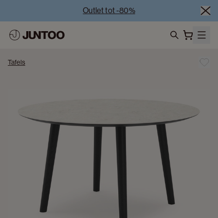
Outlet tot -80%
Uitverkoop van showroommodellen – Bezoek onze 
showrooms
Koppelverkoop -50% bij aankoop van minstens 2 
search
meubelstukken
Tafels
Outlet tot -80%
Uitverkoop van showroommodellen – Bezoek onze 
showrooms
Koppelverkoop -50% bij aankoop van minstens 2 
meubelstukken