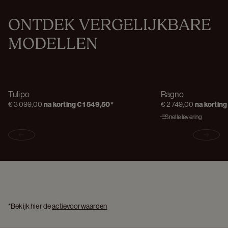
ONTDEK VERGELIJKBARE 
MODELLEN
Tulipo
Ragno
€ 3 099,00
na korting
€ 1 549,50
*
€ 2 749,00
na korting
Snelle levering
Previous slide
Next s
*Bekijk hier de 
actievoorwaarden