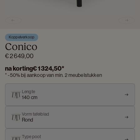
Previous slide
Next s
Koppelverkoop
Conico
€ 2 649,00
na korting
€ 1 324,50
*
*
-
50%
bij aankoop van min. 2 meubelstukken
Lengte
140 cm
Vorm tafelblad
Rond
Type poot