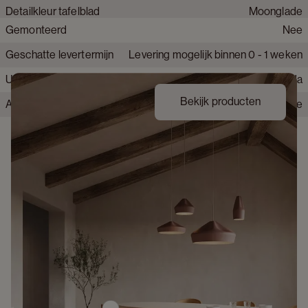
Detailkleur tafelblad
Moonglade
Gemonteerd
Nee
Krasbestendig tafelblad
Matig krasbestendig
Geschatte levertermijn
Levering mogelijk binnen 0 - 1 weken
Behandeld hout
Ja
Uit voorraad leverbaar
Ja
Hittebestendig
Nee
Bekijk producten
Alle montage gereedschap inbegrepen
Nee