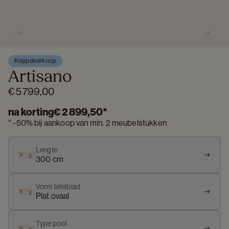
Previous slide
Next s
Koppelverkoop
Artisano
€ 5 799,00
na korting
€ 2 899,50
*
*
-
50%
bij aankoop van min. 2 meubelstukken
Lengte
300 cm
Vorm tafelblad
Plat ovaal
Type poot