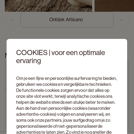
Ontdek Artisano  
Previous slide
Next s
COOKIES | voor een optimale
Meer informatie
ervaring
Om je een fijne en persoonlijke surfervaring te bieden,
gebruiken we cookies en vergelijkbare technieken.
De functionele cookies zorgen ervoor dat alles op
onze site vlot werkt, terwijl analytische cookies ons
helpen de website steeds een stukje beter te maken.
Aan de hand van persoonlijke cookies (waaronder
advertentie-cookies) volgen en analyseren wij, en
soms ook onze partners, jouw surfgedrag om je zo
gepersonaliseerde of niet-gepersonaliseerde
advertenties te laten zien. Zo vind je nog sneller die