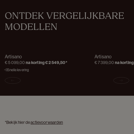
ONTDEK VERGELIJKBARE 
MODELLEN
Artisano
Artisano
€ 5 099,00
na korting
€ 2 549,50
*
€ 7 399,00
na korting
Snelle levering
Previous slide
Next s
*Bekijk hier de 
actievoorwaarden