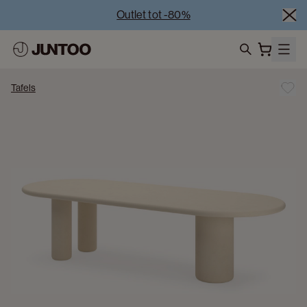
Outlet tot -80%
Uitverkoop van showroommodellen – Bezoek onze 
showrooms
Koppelverkoop -50% bij aankoop van minstens 2 
search
meubelstukken
Tafels
Outlet tot -80%
Uitverkoop van showroommodellen – Bezoek onze 
showrooms
Koppelverkoop -50% bij aankoop van minstens 2 
meubelstukken