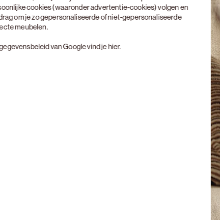
soonlijke cookies (waaronder advertentie-cookies) volgen en
edrag om je zo gepersonaliseerde of niet-gepersonaliseerde
rfecte meubelen.
t gegevensbeleid van Google vind je
hier
.
Next slide