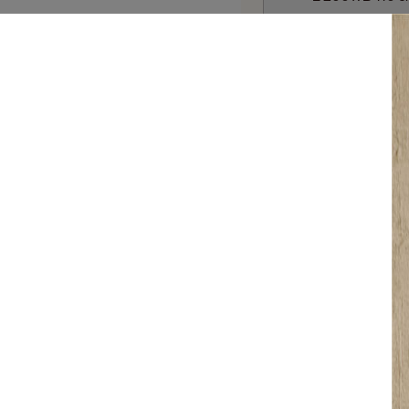
Kleur en collectie 
Ceramo - Basal
i
Productgegeve
Levering mogelijk bi
2 jaar garantie
-
+
Beki