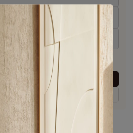
tafelblad
t Black
ns
nnen 4 - 5 weken
In winkelwagen
jk dit product in een winkel in jouw buurt