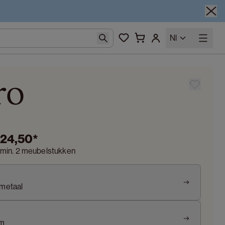
Nl
ro
024,50
*
 min. 2 meubelstukken
 metaal
cm