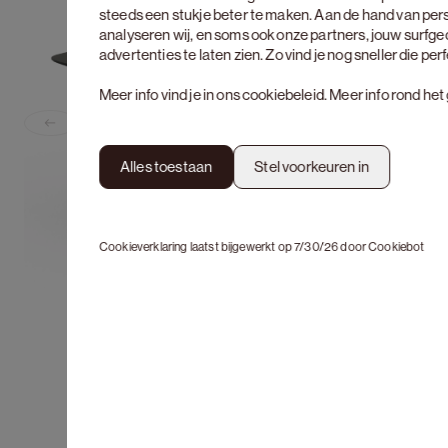
steeds een stukje beter te maken. Aan de hand van per
analyseren wij, en soms ook onze partners, jouw surfg
advertenties te laten zien. Zo vind je nog sneller die pe
Meer info vind je in ons
cookiebeleid
. Meer info rond he
Previous slide
Alles toestaan
Stel voorkeuren in
Cookieverklaring laatst bijgewerkt op 7/30/26 door
Cookiebot