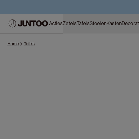
Acties
Zetels
Tafels
Stoelen
Kasten
Decorat
Home
Tafels