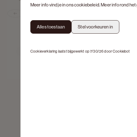
Meer info vind je in ons
cookiebeleid
. Meer info rond he
Previous slide
Alles toestaan
Stel voorkeuren in
Cookieverklaring laatst bijgewerkt op 7/30/26 door
Cookiebot