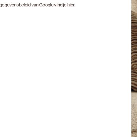
t gegevensbeleid van Google vind je
hier
.
Next slide