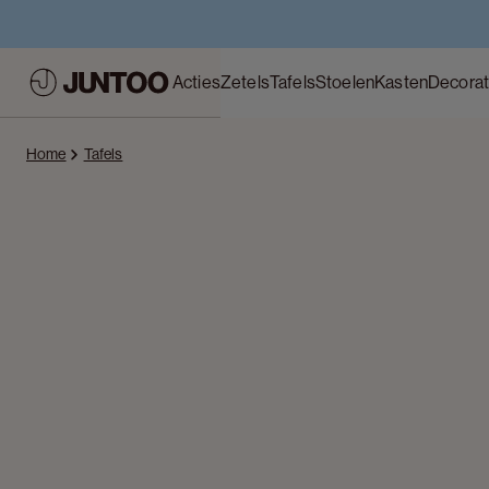
Acties
Zetels
Tafels
Stoelen
Kasten
Decorat
Home
Tafels