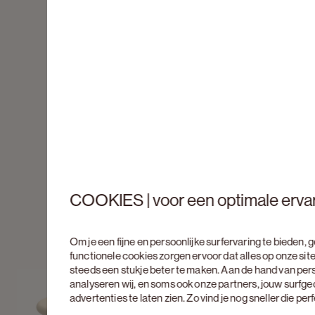
COOKIES | voor een optimale erva
Om je een fijne en persoonlijke surfervaring te bieden,
functionele cookies zorgen ervoor dat alles op onze site
steeds een stukje beter te maken. Aan de hand van per
analyseren wij, en soms ook onze partners, jouw surfg
advertenties te laten zien. Zo vind je nog sneller die pe