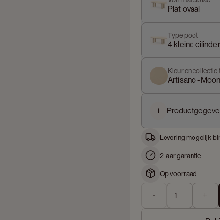
Vorm tafelblad
Plat ovaal
Type poot
4 kleine cilinde
Kleur en collectie 
Artisano -Moo
i
Productgegeve
Levering mogelijk bi
2 jaar garantie
Op voorraad
-
+