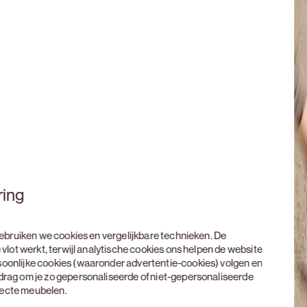
ring
 gebruiken we cookies en vergelijkbare technieken. De
 vlot werkt, terwijl analytische cookies ons helpen de website
soonlijke cookies (waaronder advertentie-cookies) volgen en
edrag om je zo gepersonaliseerde of niet-gepersonaliseerde
rfecte meubelen.