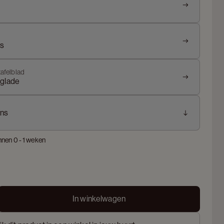
rs
tafelblad
nglade
ns
nnen 0 - 1 weken
In winkelwagen