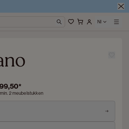
Nl
ano
299,50
*
 min. 2 meubelstukken