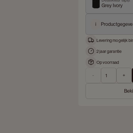
Detailkleur tapijt
Grey Ivory
i
Productgegeve
Levering mogelijk bi
2 jaar garantie
Op voorraad
-
+
Beki