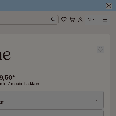
Nl
ne
9,50
*
 min. 2 meubelstukken
 cm