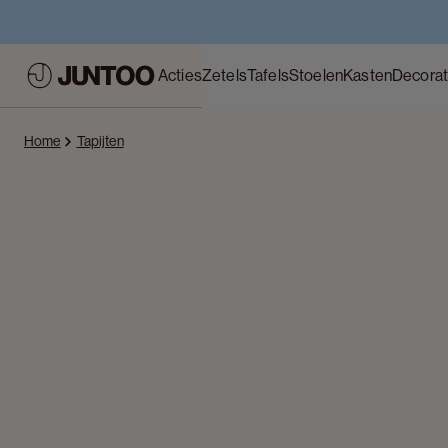
Acties
Zetels
Tafels
Stoelen
Kasten
Decorat
Home
Tapijten