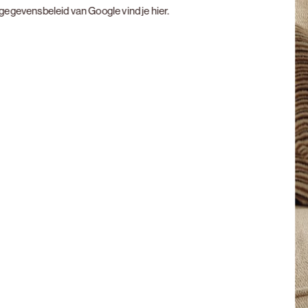
t gegevensbeleid van Google vind je
hier
.
Next slide