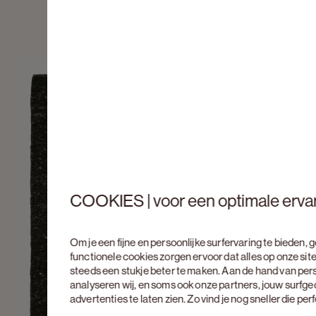
COOKIES | voor een optimale erva
Om je een fijne en persoonlijke surfervaring te bieden,
functionele cookies zorgen ervoor dat alles op onze site
steeds een stukje beter te maken. Aan de hand van per
analyseren wij, en soms ook onze partners, jouw surfg
advertenties te laten zien. Zo vind je nog sneller die pe