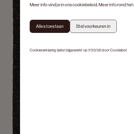
Meer info vind je in ons
cookiebeleid
. Meer info rond he
Previous slide
Alles toestaan
Stel voorkeuren in
Cookieverklaring laatst bijgewerkt op 7/30/26 door
Cookiebot