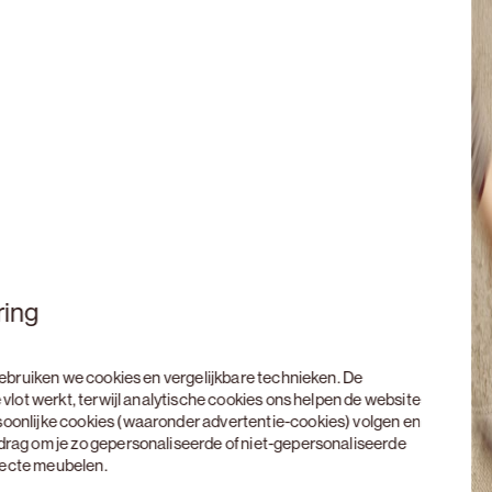
ring
 gebruiken we cookies en vergelijkbare technieken. De
 vlot werkt, terwijl analytische cookies ons helpen de website
soonlijke cookies (waaronder advertentie-cookies) volgen en
edrag om je zo gepersonaliseerde of niet-gepersonaliseerde
rfecte meubelen.