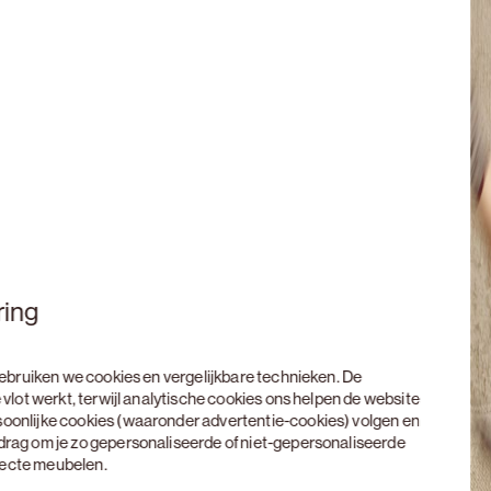
ring
 gebruiken we cookies en vergelijkbare technieken. De
 vlot werkt, terwijl analytische cookies ons helpen de website
soonlijke cookies (waaronder advertentie-cookies) volgen en
edrag om je zo gepersonaliseerde of niet-gepersonaliseerde
rfecte meubelen.