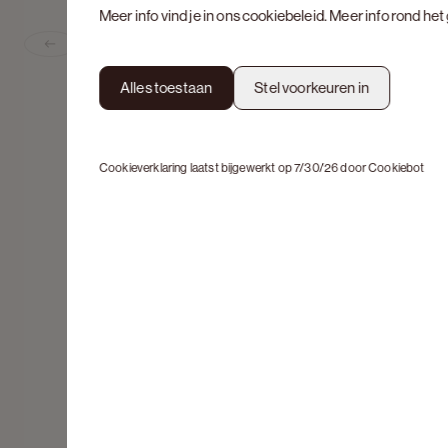
Meer info vind je in ons
cookiebeleid
. Meer info rond he
Previous slide
Alles toestaan
Stel voorkeuren in
Cookieverklaring laatst bijgewerkt op 7/30/26 door
Cookiebot