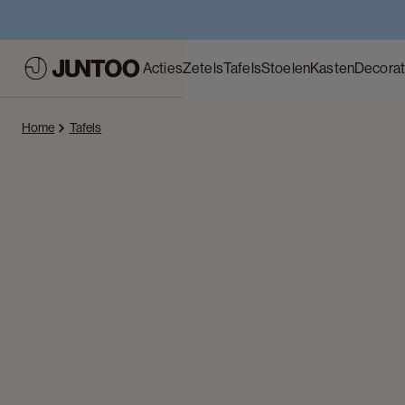
Acties
Zetels
Tafels
Stoelen
Kasten
Decorat
Home
Tafels