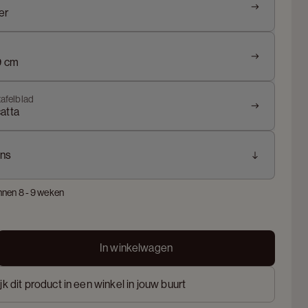
er
9 cm
tafelblad
atta
ns
nnen 8 - 9 weken
In winkelwagen
jk dit product in een winkel in jouw buurt