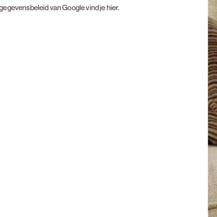
t gegevensbeleid van Google vind je
hier
.
Next slide