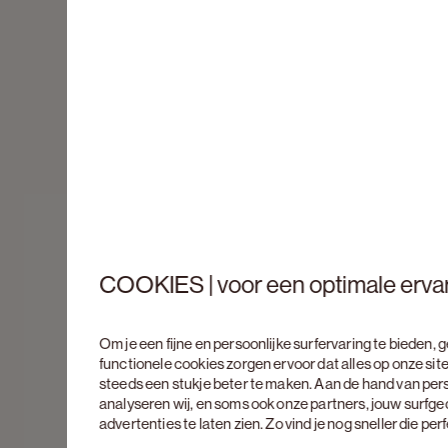
COOKIES | voor een optimale erva
Om je een fijne en persoonlijke surfervaring te bieden,
functionele cookies zorgen ervoor dat alles op onze site
steeds een stukje beter te maken. Aan de hand van per
analyseren wij, en soms ook onze partners, jouw surfg
advertenties te laten zien. Zo vind je nog sneller die pe