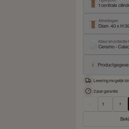
Type poot
1 centrale cilind
Afmetingen
Diam. 40 x H 3
Kleur en collectie 
Ceramo - Calac
i
Productgegeve
Levering mogelijk bi
2 jaar garantie
-
+
Beki